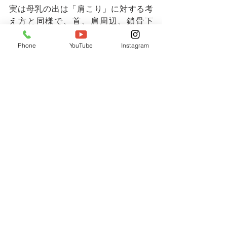
実は母乳の出は「肩こり」に対する考
え方と同様で、首、肩周辺、鎖骨下
部、腋窩部など、乳房に触れるという
ことは全くありません。これは授乳中
Phone
YouTube
Instagram
の女性の姿勢などの影響によるもの
で、例えば授乳中の女性の方は思い出
していただきたいのですが、座ったま
ま抱っこをして授乳している姿勢は、
赤ちゃんの方を見る姿勢で下に目線を
向けていることが多くなっていると思
います。また真夜中に寝ながら授乳を
する姿勢の場合、無理な姿勢のまま動
けない状況となることが多く、それに
よって首、肩の筋肉のこわばりや、肩
甲骨周辺の筋肉のこわばりが生じるこ
とで乳房に流れる血流量が減少してし
まい、結果として母乳が出にくくなっ
ているという状況になります。