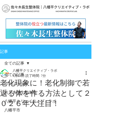
記事
全ての記事
八幡平クリエイティブ・ラボ
全ての記事
4月24日
読了時間: 7分
老化現象に！老化制御で若
LEOS the BAR
返る体を作る方法として２
佐々木長生整体院
八幡平クリエイティブ・ラボ
０２６年大注目！
八幡平市