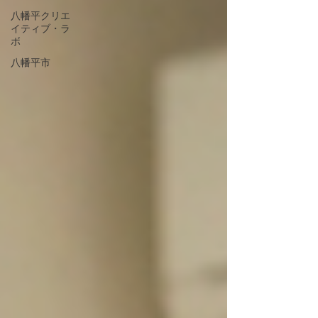
八幡平クリエ
イティブ・ラ
ボ
八幡平市