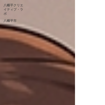
八幡平クリエ
イティブ・ラ
ボ
八幡平市