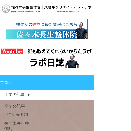
ブログ
全ての記事
全ての記事
LEOS the BAR
佐々木長生整
体院