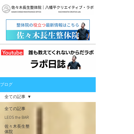
ブログ
全ての記事
全ての記事
LEOS the BAR
佐々木長生整
体院