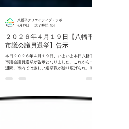
八幡平クリエイティブ・ラボ
4月19日
読了時間: 5分
２０２６年４月１９日【八幡平
市議会議員選挙】告示
本日２０２６年４月１９日、いよいよ本日八幡平
市議会議員選挙が告示となりました。これから一
週間、市内では激しい選挙戦が繰り広げられ、町
はとても賑やかになります。先ほど数名の候補者
の方々とお話しをさせていただきましたが、今回
の選挙はこれまでの市議会議員選挙とは少し異な
る様相を呈しており、市民のひとりとしてはとて
も楽しみな選挙戦になるのではないかと予想して
います。 ※画像はAIによるイメージ図です。 市内