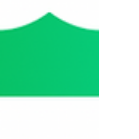
初の女性議員誕生なるか！？八幡平市議会議員選
挙開催！ 今回の八幡平市議会議員選挙の候補者の
中に女性候補者の方が２名おりますが、これまで
八幡平市議会の議員の中で女性議員はまだひとり
も誕生していません。今年度は国政でも注目され
た女性初の内閣総理大臣の誕生ということもあ
り、市内初の女性議員の誕生を望む声もかなり多
く聞こえてきます。私の個人的な意見としては、
女性議員の誕生はとても良いことだと思っていま
す。 実は以前、とある男性議員の方から、不妊症
に悩む女性に対して八幡平市でも助成金を申請で
きるんだけども、申請に来られる女性が少ない現
状に対して、先生は何が問題だ