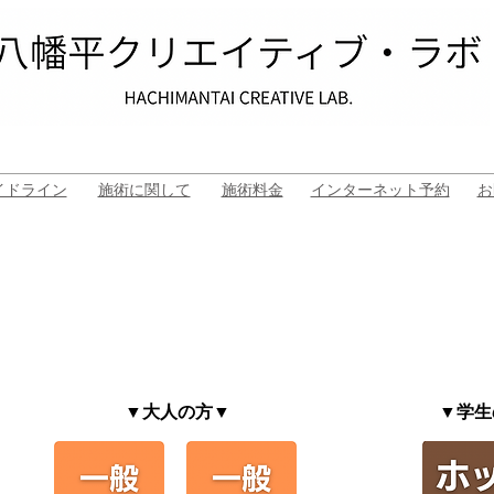
イドライン
施術に関して
施術料金
インターネット予約
お
​▼大人の方▼
▼​学