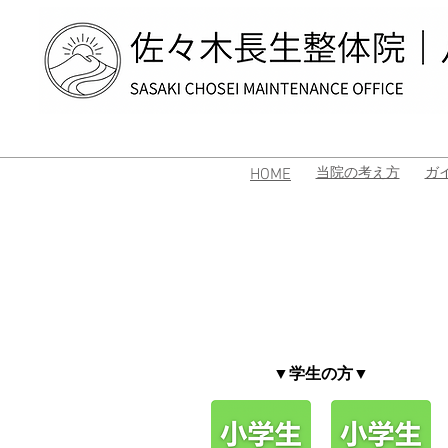
HOME
当院の考え方
ガ
​▼学生の方▼